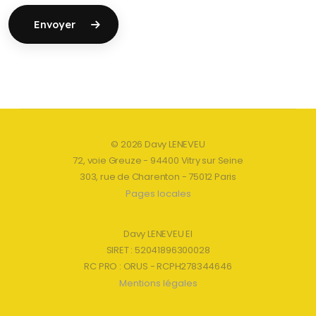
Envoyer
© 2026 Davy LENEVEU
72, voie Greuze - 94400 Vitry sur Seine
303, rue de Charenton - 75012 Paris
Pages locales
Davy LENEVEU EI
SIRET : 52041896300028
RC PRO : ORUS - RCPH278344646
Mentions légales