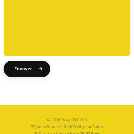
Envoyer
© 2026 Davy LENEVEU
72, voie Greuze - 94400 Vitry sur Seine
303, rue de Charenton - 75012 Paris